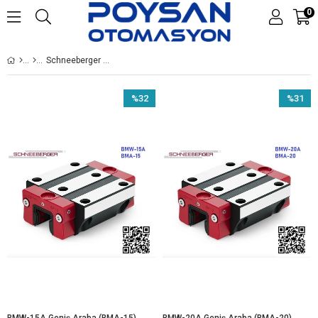
0
Schneeberger Lineer
%32
%31
İndirim
İndirim
%32İndirim
%31İndir
BMW-15A Geniş Araba (BMA-15)
BMW-20A Geniş Araba (BMA-20)