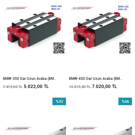
%32İndirim
%32İndir
BMW-35D Dar Uzun Araba (BMD-35)
BMW-45D Dar Uzun Araba (BMD-45)
5.022,00 TL
7.020,00 TL
7.419,60 TL
10.319,40 TL
%32
%66
İndirim
İndirim
%32İndirim
%66İndir