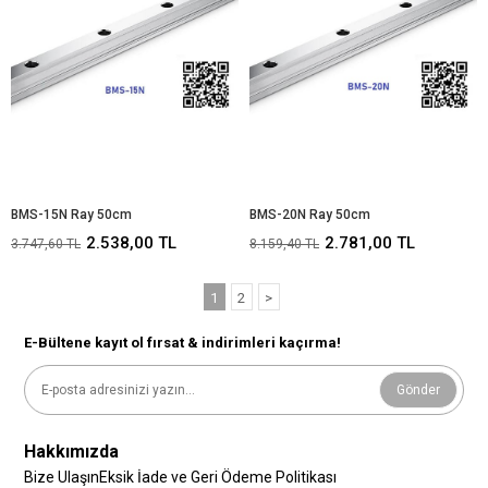
BMS-15N Ray 50cm
BMS-20N Ray 50cm
2.538,00 TL
2.781,00 TL
3.747,60 TL
8.159,40 TL
1
2
>
E-Bültene kayıt ol fırsat & indirimleri kaçırma!
Gönder
Hakkımızda
Bize Ulaşın
Eksik İade ve Geri Ödeme Politikası