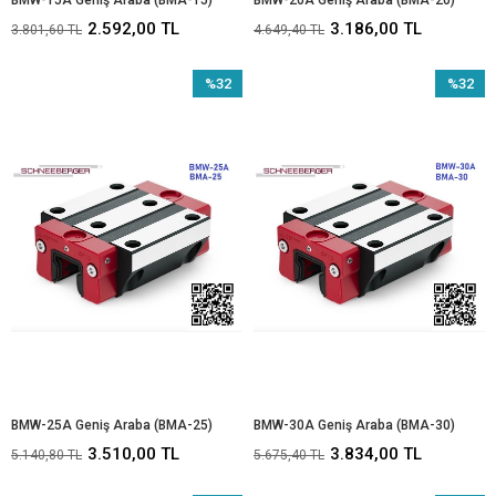
2.592,00 TL
3.186,00 TL
3.801,60 TL
4.649,40 TL
%32
%32
İndirim
İndirim
%32İndirim
%32İndir
BMW-25A Geniş Araba (BMA-25)
BMW-30A Geniş Araba (BMA-30)
3.510,00 TL
3.834,00 TL
5.140,80 TL
5.675,40 TL