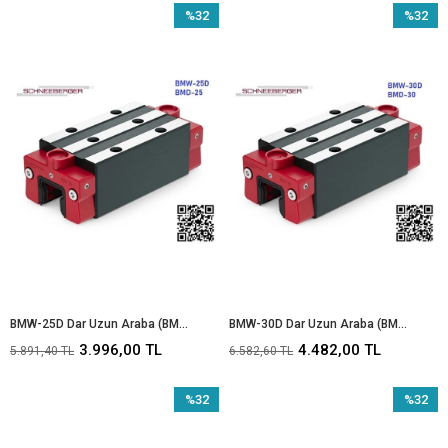
%32
%32
İndirim
İndirim
%32İndirim
%32İndir
BMW-25D Dar Uzun Araba (BMD-25)
BMW-30D Dar Uzun Araba (BMD-30)
3.996,00 TL
4.482,00 TL
5.891,40 TL
6.582,60 TL
%32
%32
İndirim
İndirim