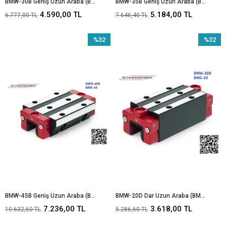
BMW-30B Geniş Uzun Araba (BMB-30)
BMW-35B Geniş Uzun Araba (BMB-35)
4.590,00 TL
5.184,00 TL
6.777,00 TL
7.646,40 TL
%32
%32
İndirim
İndirim
%32İndirim
%32İndir
BMW-45B Geniş Uzun Araba (BMB-45)
BMW-20D Dar Uzun Araba (BMD-20)
7.236,00 TL
3.618,00 TL
10.632,60 TL
5.286,60 TL