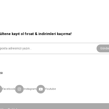
ültene kayıt ol fırsat & indirimleri kaçırma!
Gönde
sı
Facebook
Instagram
Youtube