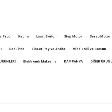
ma Prob
Kaplin
Limit Switch
Step Motor
Servo Motor
ı
Redüktör
Lineer Ray ve Araba
Vidalı Mil ve Somun
 ÜRÜNLERİ
Elektronik Malzeme
KAMPANYA
DİĞER ÜRÜN