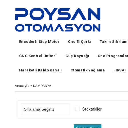
Encoderli Step Motor
Cnc El Çarkı
Takım Sıfırla
CNC Kontrol Ünitesi
Güç Kaynağı
Cnc Programlar
Hareketli Kablo Kanalı
Otomatik Yağlama
FIRSAT
Anasayfa
>
KAMPANYA
Stoktakiler